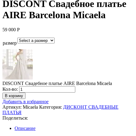
DISCONT Свадебное платье
AIRE Barcelona Micaela
59 000
Р
размер
DISCONT Свадебное платье AIRE Barcelona Micaela
Количество
Кол-во:
DISCONT
В корзину
Свадебное
Добавить в избранное
платье
Артикул:
Micaela
Категория:
ДИСКОНТ СВАДЕБНЫЕ
AIRE
ПЛАТЬЯ
Barcelona
Поделиться:
Micaela
Описание