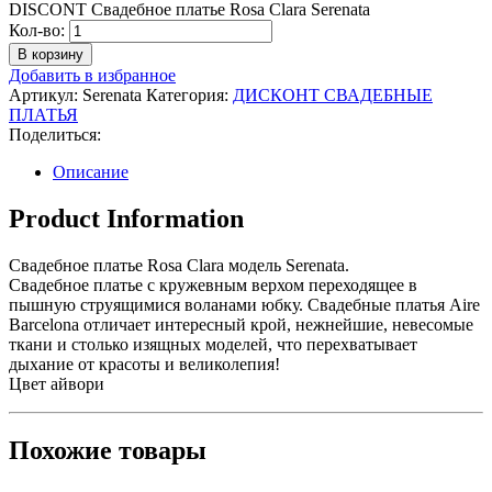
DISCONT Свадебное платье Rosa Clara Serenata
Количество
Кол-во:
DISCONT
В корзину
Свадебное
Добавить в избранное
платье
Артикул:
Serenata
Категория:
ДИСКОНТ СВАДЕБНЫЕ
Rosa
ПЛАТЬЯ
Clara
Поделиться:
Serenata
Описание
Product Information
Свадебное платье Rosa Clara модель Serenata.
Свадебное платье с кружевным верхом переходящее в
пышную струящимися воланами юбку. Свадебные платья Aire
Barcelona отличает интересный крой, нежнейшие, невесомые
ткани и столько изящных моделей, что перехватывает
дыхание от красоты и великолепия!
Цвет айвори
Похожие товары