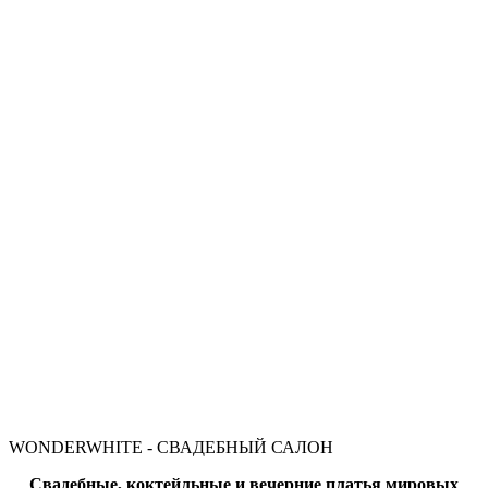
WONDERWHITE - СВАДЕБНЫЙ САЛОН​
Свадебные, коктейльные и вечерние платья мировых