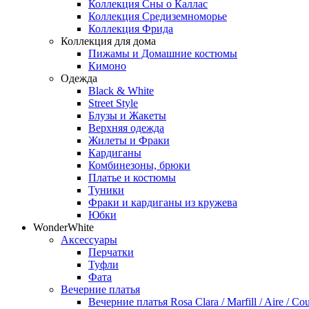
Коллекция Сны о Каллас
Коллекция Средиземноморье
Коллекция Фрида
Коллекция для дома
Пижамы и Домашние костюмы
Кимоно
Одежда
Black & White
Street Style
Блузы и Жакеты
Верхняя одежда
Жилеты и Фраки
Кардиганы
Комбинезоны, брюки
Платье и костюмы
Туники
Фраки и кардиганы из кружева
Юбки
WonderWhite
Аксессуары
Перчатки
Туфли
Фата
Вечерние платья
Вечерние платья Rosa Clara / Marfill / Aire / Cou