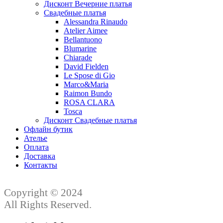
Дисконт Вечерние платья
Свадебные платья
Alessandra Rinaudo
Atelier Aimee
Bellantuono
Blumarine
Chiarade
David Fielden
Le Spose di Gio
Marco&Maria
Raimon Bundo
ROSA CLARA
Tosca
Дисконт Свадебные платья
Офлайн бутик
Ателье
Оплата
Доставка
Контакты
Copyright © 2024
All Rights Reserved.