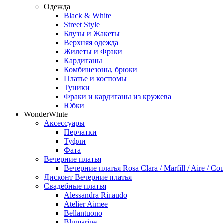
Одежда
Black & White
Street Style
Блузы и Жакеты
Верхняя одежда
Жилеты и Фраки
Кардиганы
Комбинезоны, брюки
Платье и костюмы
Туники
Фраки и кардиганы из кружева
Юбки
WonderWhite
Аксессуары
Перчатки
Туфли
Фата
Вечерние платья
Вечерние платья Rosa Clara / Marfill / Aire / Cou
Дисконт Вечерние платья
Свадебные платья
Alessandra Rinaudo
Atelier Aimee
Bellantuono
Blumarine