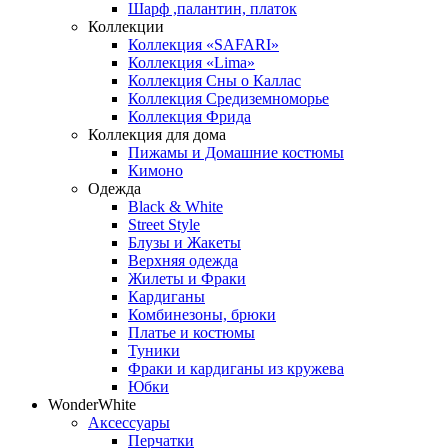
Шарф ,палантин, платок
Коллекции
Коллекция «SAFARI»
Коллекция «Lima»
Коллекция Сны о Каллас
Коллекция Средиземноморье
Коллекция Фрида
Коллекция для дома
Пижамы и Домашние костюмы
Кимоно
Одежда
Black & White
Street Style
Блузы и Жакеты
Верхняя одежда
Жилеты и Фраки
Кардиганы
Комбинезоны, брюки
Платье и костюмы
Туники
Фраки и кардиганы из кружева
Юбки
WonderWhite
Аксессуары
Перчатки