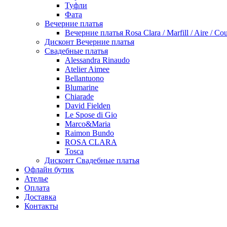
Туфли
Фата
Вечерние платья
Вечерние платья Rosa Clara / Marfill / Aire / Cou
Дисконт Вечерние платья
Свадебные платья
Alessandra Rinaudo
Atelier Aimee
Bellantuono
Blumarine
Chiarade
David Fielden
Le Spose di Gio
Marco&Maria
Raimon Bundo
ROSA CLARA
Tosca
Дисконт Свадебные платья
Офлайн бутик
Ателье
Оплата
Доставка
Контакты