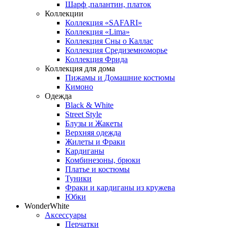
Шарф ,палантин, платок
Коллекции
Коллекция «SAFARI»
Коллекция «Lima»
Коллекция Сны о Каллас
Коллекция Средиземноморье
Коллекция Фрида
Коллекция для дома
Пижамы и Домашние костюмы
Кимоно
Одежда
Black & White
Street Style
Блузы и Жакеты
Верхняя одежда
Жилеты и Фраки
Кардиганы
Комбинезоны, брюки
Платье и костюмы
Туники
Фраки и кардиганы из кружева
Юбки
WonderWhite
Аксессуары
Перчатки