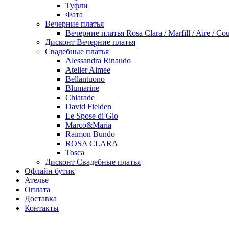
Туфли
Фата
Вечерние платья
Вечерние платья Rosa Clara / Marfill / Aire / Cou
Дисконт Вечерние платья
Свадебные платья
Alessandra Rinaudo
Atelier Aimee
Bellantuono
Blumarine
Chiarade
David Fielden
Le Spose di Gio
Marco&Maria
Raimon Bundo
ROSA CLARA
Tosca
Дисконт Свадебные платья
Офлайн бутик
Ателье
Оплата
Доставка
Контакты