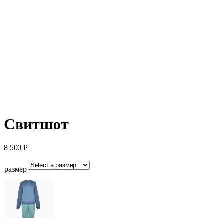
Свитшот
8 500
Р
размер