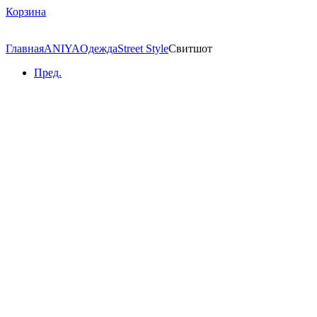
Корзина
Главная
ANIYA
Одежда
Street Style
Свитшот
Пред.