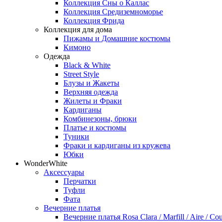
Коллекция Сны о Каллас
Коллекция Средиземноморье
Коллекция Фрида
Коллекция для дома
Пижамы и Домашние костюмы
Кимоно
Одежда
Black & White
Street Style
Блузы и Жакеты
Верхняя одежда
Жилеты и Фраки
Кардиганы
Комбинезоны, брюки
Платье и костюмы
Туники
Фраки и кардиганы из кружева
Юбки
WonderWhite
Аксессуары
Перчатки
Туфли
Фата
Вечерние платья
Вечерние платья Rosa Clara / Marfill / Aire / Cou