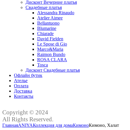
Дисконт Вечерние платья
Свадебные платья
Alessandra Rinaudo
Atelier Aimee
Bellantuono
Blumarine
Chiarade
David Fielden
Le Spose di Gio
Marco&Maria
Raimon Bundo
ROSA CLARA
Tosca
Дисконт Свадебные платья
Офлайн бутик
Ателье
Оплата
Доставка
Контакты
Copyright © 2024
All Rights Reserved.
Главная
ANIYA
Коллекция для дома
Кимоно
Кимоно, Халат