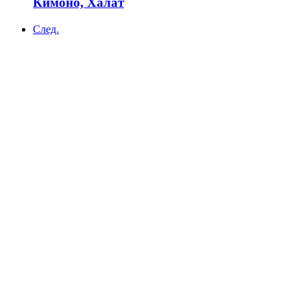
Кимоно, Халат
След.