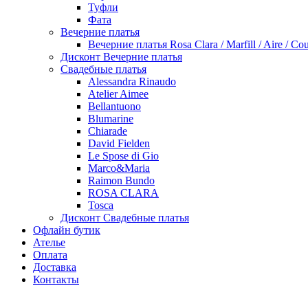
Туфли
Фата
Вечерние платья
Вечерние платья Rosa Clara / Marfill / Aire / Cou
Дисконт Вечерние платья
Свадебные платья
Alessandra Rinaudo
Atelier Aimee
Bellantuono
Blumarine
Chiarade
David Fielden
Le Spose di Gio
Marco&Maria
Raimon Bundo
ROSA CLARA
Tosca
Дисконт Свадебные платья
Офлайн бутик
Ателье
Оплата
Доставка
Контакты