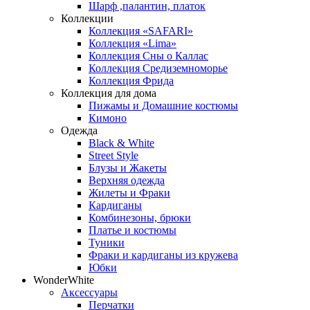
Шарф ,палантин, платок
Коллекции
Коллекция «SAFARI»
Коллекция «Lima»
Коллекция Сны о Каллас
Коллекция Средиземноморье
Коллекция Фрида
Коллекция для дома
Пижамы и Домашние костюмы
Кимоно
Одежда
Black & White
Street Style
Блузы и Жакеты
Верхняя одежда
Жилеты и Фраки
Кардиганы
Комбинезоны, брюки
Платье и костюмы
Туники
Фраки и кардиганы из кружева
Юбки
WonderWhite
Аксессуары
Перчатки