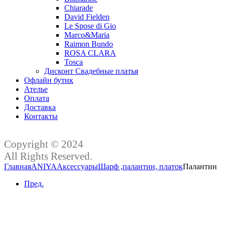
Chiarade
David Fielden
Le Spose di Gio
Marco&Maria
Raimon Bundo
ROSA CLARA
Tosca
Дисконт Свадебные платья
Офлайн бутик
Ателье
Оплата
Доставка
Контакты
Copyright © 2024
All Rights Reserved.
Главная
ANIYA
Аксессуары
Шарф ,палантин, платок
Палантин
Пред.