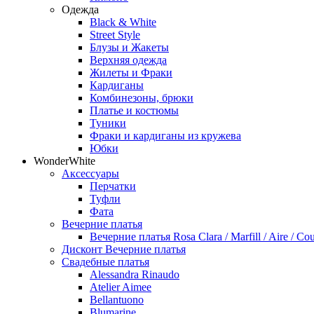
Одежда
Black & White
Street Style
Блузы и Жакеты
Верхняя одежда
Жилеты и Фраки
Кардиганы
Комбинезоны, брюки
Платье и костюмы
Туники
Фраки и кардиганы из кружева
Юбки
WonderWhite
Аксессуары
Перчатки
Туфли
Фата
Вечерние платья
Вечерние платья Rosa Clara / Marfill / Aire / Cou
Дисконт Вечерние платья
Свадебные платья
Alessandra Rinaudo
Atelier Aimee
Bellantuono
Blumarine