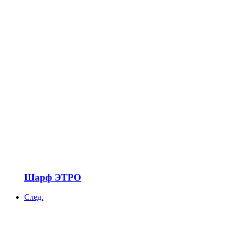
Шарф ЭТРО
След.