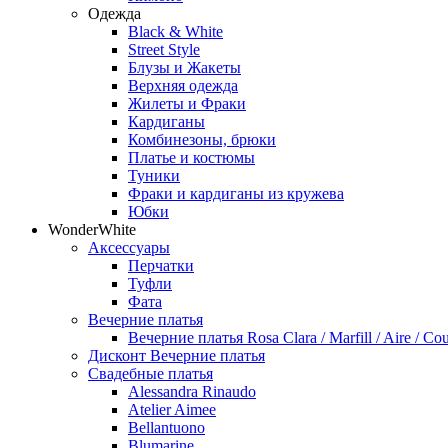
Одежда
Black & White
Street Style
Блузы и Жакеты
Верхняя одежда
Жилеты и Фраки
Кардиганы
Комбинезоны, брюки
Платье и костюмы
Туники
Фраки и кардиганы из кружева
Юбки
WonderWhite
Аксессуары
Перчатки
Туфли
Фата
Вечерние платья
Вечерние платья Rosa Clara / Marfill / Aire / Cou
Дисконт Вечерние платья
Свадебные платья
Alessandra Rinaudo
Atelier Aimee
Bellantuono
Blumarine