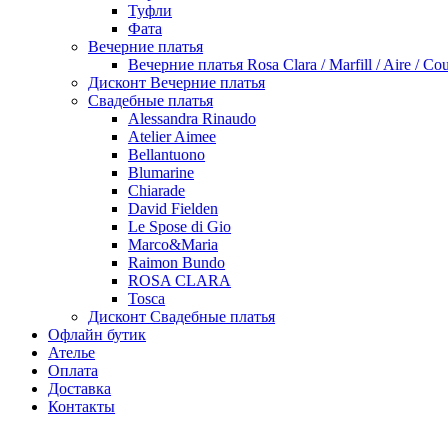
Туфли
Фата
Вечерние платья
Вечерние платья Rosa Clara / Marfill / Aire / Cou
Дисконт Вечерние платья
Свадебные платья
Alessandra Rinaudo
Atelier Aimee
Bellantuono
Blumarine
Chiarade
David Fielden
Le Spose di Gio
Marco&Maria
Raimon Bundo
ROSA CLARA
Tosca
Дисконт Свадебные платья
Офлайн бутик
Ателье
Оплата
Доставка
Контакты