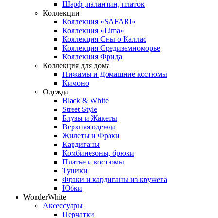
Шарф ,палантин, платок
Коллекции
Коллекция «SAFARI»
Коллекция «Lima»
Коллекция Сны о Каллас
Коллекция Средиземноморье
Коллекция Фрида
Коллекция для дома
Пижамы и Домашние костюмы
Кимоно
Одежда
Black & White
Street Style
Блузы и Жакеты
Верхняя одежда
Жилеты и Фраки
Кардиганы
Комбинезоны, брюки
Платье и костюмы
Туники
Фраки и кардиганы из кружева
Юбки
WonderWhite
Аксессуары
Перчатки