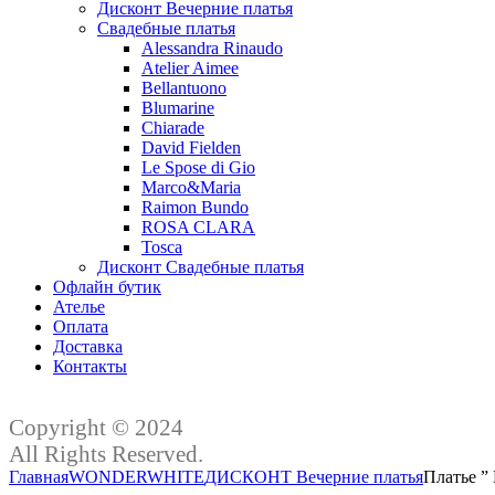
Дисконт Вечерние платья
Свадебные платья
Alessandra Rinaudo
Atelier Aimee
Bellantuono
Blumarine
Chiarade
David Fielden
Le Spose di Gio
Marco&Maria
Raimon Bundo
ROSA CLARA
Tosca
Дисконт Свадебные платья
Офлайн бутик
Ателье
Оплата
Доставка
Контакты
Copyright © 2024
All Rights Reserved.
Главная
WONDERWHITE
ДИСКОНТ Вечерние платья
Платье ”