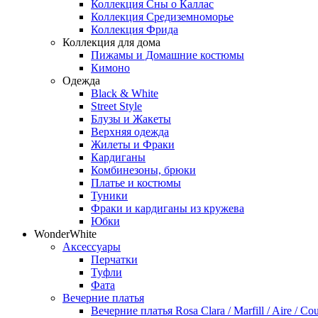
Коллекция Сны о Каллас
Коллекция Средиземноморье
Коллекция Фрида
Коллекция для дома
Пижамы и Домашние костюмы
Кимоно
Одежда
Black & White
Street Style
Блузы и Жакеты
Верхняя одежда
Жилеты и Фраки
Кардиганы
Комбинезоны, брюки
Платье и костюмы
Туники
Фраки и кардиганы из кружева
Юбки
WonderWhite
Аксессуары
Перчатки
Туфли
Фата
Вечерние платья
Вечерние платья Rosa Clara / Marfill / Aire / Cou