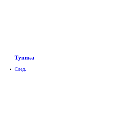
Туника
След.