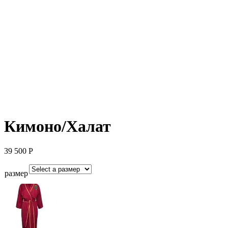
Кимоно/Халат
39 500
Р
размер