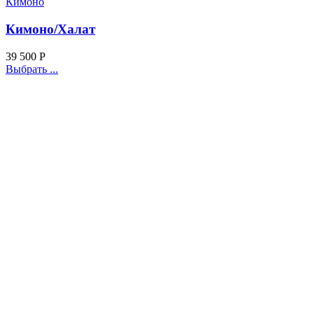
Кимоно
Кимоно/Халат
39 500
Р
Выбрать ...