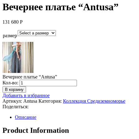
Вечернее платье “Antusa”
131 680
Р
размер
Вечернее платье “Antusa”
Количество
Кол-во:
Вечернее
В корзину
платье
Добавить в избранное
"Antusa"
Артикул:
Antusa
Категория:
Коллекция Средиземноморье
Поделиться:
Описание
Product Information