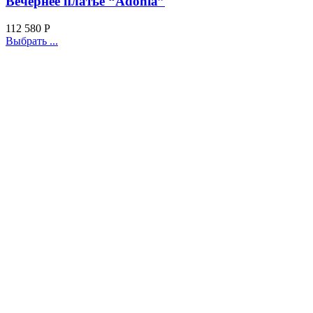
Вечернее платье “Adonia”
112 580
Р
Выбрать ...