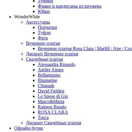
Туники
Фраки и кардиганы из кружева
Юбки
WonderWhite
Аксессуары
Перчатки
Туфли
Фата
Вечерние платья
Вечерние платья Rosa Clara / Marfill / Aire / Cou
Дисконт Вечерние платья
Свадебные платья
Alessandra Rinaudo
Atelier Aimee
Bellantuono
Blumarine
Chiarade
David Fielden
Le Spose di Gio
Marco&Maria
Raimon Bundo
ROSA CLARA
Tosca
Дисконт Свадебные платья
Офлайн бутик