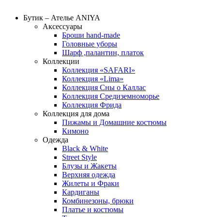
Бутик – Ателье ANIYA
Аксессуары
Броши hand-made
Головные уборы
Шарф ,палантин, платок
Коллекции
Коллекция «SAFARI»
Коллекция «Lima»
Коллекция Сны о Каллас
Коллекция Средиземноморье
Коллекция Фрида
Коллекция для дома
Пижамы и Домашние костюмы
Кимоно
Одежда
Black & White
Street Style
Блузы и Жакеты
Верхняя одежда
Жилеты и Фраки
Кардиганы
Комбинезоны, брюки
Платье и костюмы