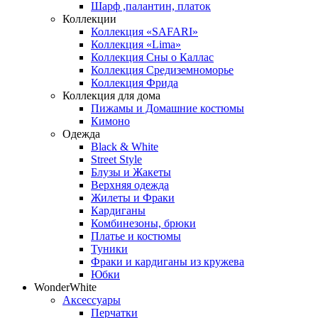
Шарф ,палантин, платок
Коллекции
Коллекция «SAFARI»
Коллекция «Lima»
Коллекция Сны о Каллас
Коллекция Средиземноморье
Коллекция Фрида
Коллекция для дома
Пижамы и Домашние костюмы
Кимоно
Одежда
Black & White
Street Style
Блузы и Жакеты
Верхняя одежда
Жилеты и Фраки
Кардиганы
Комбинезоны, брюки
Платье и костюмы
Туники
Фраки и кардиганы из кружева
Юбки
WonderWhite
Аксессуары
Перчатки