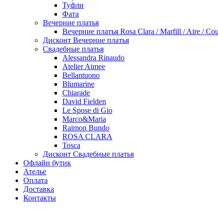
Туфли
Фата
Вечерние платья
Вечерние платья Rosa Clara / Marfill / Aire / Cou
Дисконт Вечерние платья
Свадебные платья
Alessandra Rinaudo
Atelier Aimee
Bellantuono
Blumarine
Chiarade
David Fielden
Le Spose di Gio
Marco&Maria
Raimon Bundo
ROSA CLARA
Tosca
Дисконт Свадебные платья
Офлайн бутик
Ателье
Оплата
Доставка
Контакты