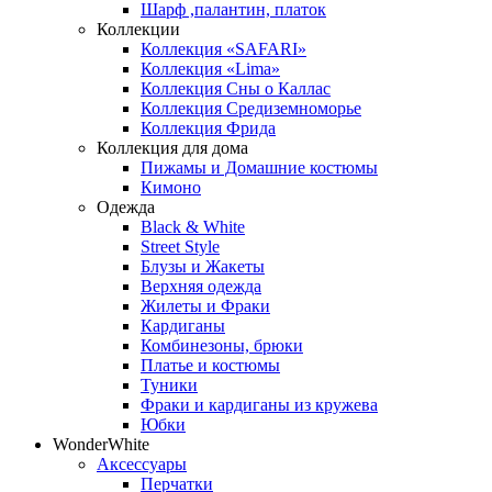
Шарф ,палантин, платок
Коллекции
Коллекция «SAFARI»
Коллекция «Lima»
Коллекция Сны о Каллас
Коллекция Средиземноморье
Коллекция Фрида
Коллекция для дома
Пижамы и Домашние костюмы
Кимоно
Одежда
Black & White
Street Style
Блузы и Жакеты
Верхняя одежда
Жилеты и Фраки
Кардиганы
Комбинезоны, брюки
Платье и костюмы
Туники
Фраки и кардиганы из кружева
Юбки
WonderWhite
Аксессуары
Перчатки