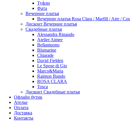
Туфли
Фата
Вечерние платья
Вечерние платья Rosa Clara / Marfill / Aire / Cou
Дисконт Вечерние платья
Свадебные платья
Alessandra Rinaudo
Atelier Aimee
Bellantuono
Blumarine
Chiarade
David Fielden
Le Spose di Gio
Marco&Maria
Raimon Bundo
ROSA CLARA
Tosca
Дисконт Свадебные платья
Офлайн бутик
Ателье
Оплата
Доставка
Контакты