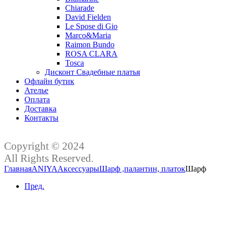
Chiarade
David Fielden
Le Spose di Gio
Marco&Maria
Raimon Bundo
ROSA CLARA
Tosca
Дисконт Свадебные платья
Офлайн бутик
Ателье
Оплата
Доставка
Контакты
Copyright © 2024
All Rights Reserved.
Главная
ANIYA
Аксессуары
Шарф ,палантин, платок
Шарф
Пред.