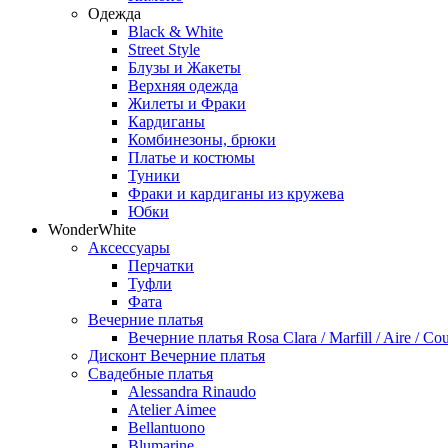
Одежда
Black & White
Street Style
Блузы и Жакеты
Верхняя одежда
Жилеты и Фраки
Кардиганы
Комбинезоны, брюки
Платье и костюмы
Туники
Фраки и кардиганы из кружева
Юбки
WonderWhite
Аксессуары
Перчатки
Туфли
Фата
Вечерние платья
Вечерние платья Rosa Clara / Marfill / Aire / Cou
Дисконт Вечерние платья
Свадебные платья
Alessandra Rinaudo
Atelier Aimee
Bellantuono
Blumarine