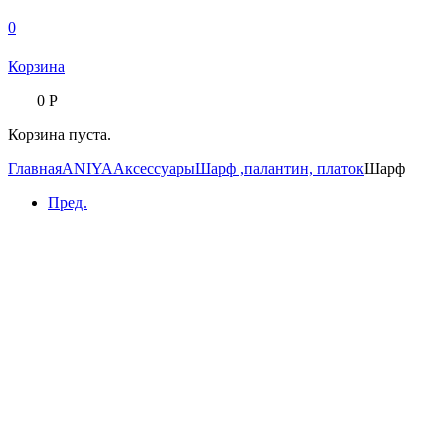
0
Корзина
0
Р
Корзина пуста.
Главная
ANIYA
Аксессуары
Шарф ,палантин, платок
Шарф
Пред.