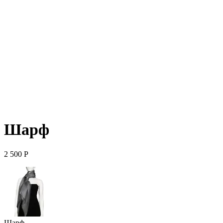
Шарф
2 500
Р
Шарф