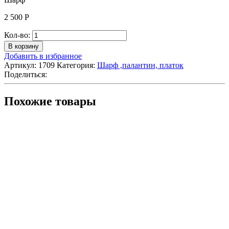
2 500
Р
Количество
Кол-во:
Шарф
В корзину
Добавить в избранное
Артикул:
1709
Категория:
Шарф ,палантин, платок
Поделиться:
Похожие товары