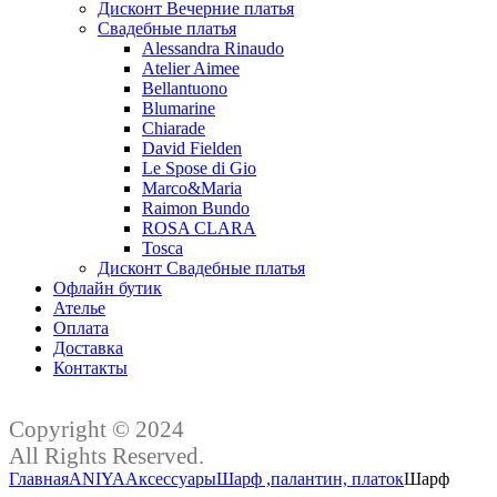
Дисконт Вечерние платья
Свадебные платья
Alessandra Rinaudo
Atelier Aimee
Bellantuono
Blumarine
Chiarade
David Fielden
Le Spose di Gio
Marco&Maria
Raimon Bundo
ROSA CLARA
Tosca
Дисконт Свадебные платья
Офлайн бутик
Ателье
Оплата
Доставка
Контакты
Copyright © 2024
All Rights Reserved.
Главная
ANIYA
Аксессуары
Шарф ,палантин, платок
Шарф