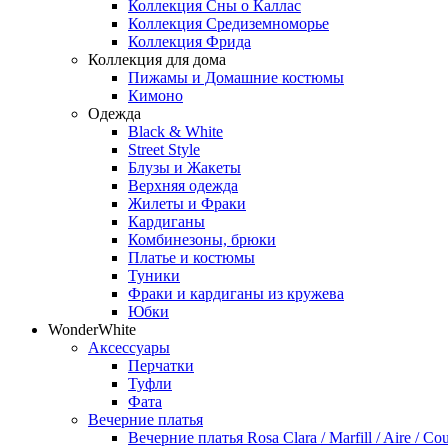
Коллекция Сны о Каллас
Коллекция Средиземноморье
Коллекция Фрида
Коллекция для дома
Пижамы и Домашние костюмы
Кимоно
Одежда
Black & White
Street Style
Блузы и Жакеты
Верхняя одежда
Жилеты и Фраки
Кардиганы
Комбинезоны, брюки
Платье и костюмы
Туники
Фраки и кардиганы из кружева
Юбки
WonderWhite
Аксессуары
Перчатки
Туфли
Фата
Вечерние платья
Вечерние платья Rosa Clara / Marfill / Aire / Cou