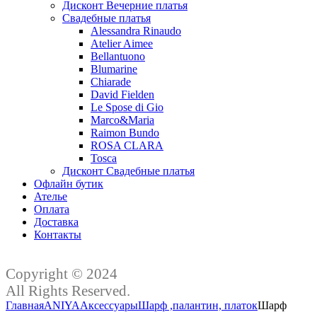
Дисконт Вечерние платья
Свадебные платья
Alessandra Rinaudo
Atelier Aimee
Bellantuono
Blumarine
Chiarade
David Fielden
Le Spose di Gio
Marco&Maria
Raimon Bundo
ROSA CLARA
Tosca
Дисконт Свадебные платья
Офлайн бутик
Ателье
Оплата
Доставка
Контакты
Copyright © 2024
All Rights Reserved.
Главная
ANIYA
Аксессуары
Шарф ,палантин, платок
Шарф