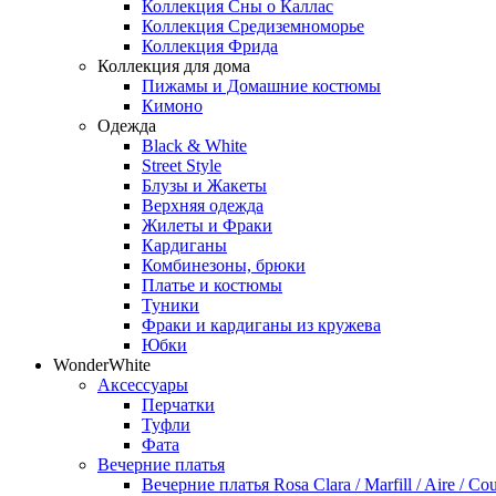
Коллекция Сны о Каллас
Коллекция Средиземноморье
Коллекция Фрида
Коллекция для дома
Пижамы и Домашние костюмы
Кимоно
Одежда
Black & White
Street Style
Блузы и Жакеты
Верхняя одежда
Жилеты и Фраки
Кардиганы
Комбинезоны, брюки
Платье и костюмы
Туники
Фраки и кардиганы из кружева
Юбки
WonderWhite
Аксессуары
Перчатки
Туфли
Фата
Вечерние платья
Вечерние платья Rosa Clara / Marfill / Aire / Cou