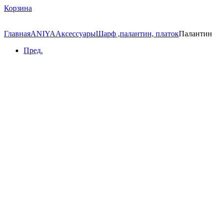
Корзина
Главная
ANIYA
Аксессуары
Шарф ,палантин, платок
Палантин
Пред.