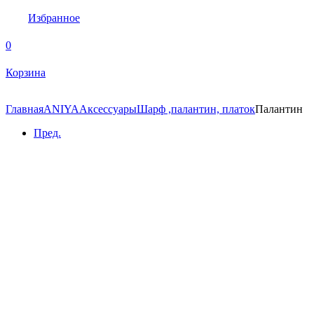
Избранное
0
Корзина
Главная
ANIYA
Аксессуары
Шарф ,палантин, платок
Палантин
Пред.