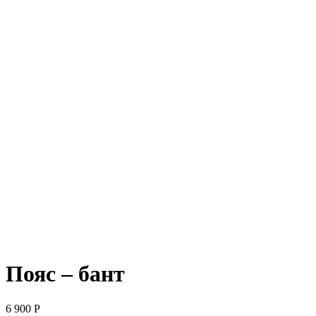
Пояс – бант
6 900
Р