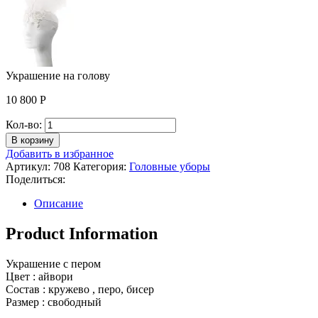
Украшение на голову
10 800
Р
Количество
Кол-во:
Украшение
В корзину
на
Добавить в избранное
голову
Артикул:
708
Категория:
Головные уборы
Поделиться:
Описание
Product Information
Украшение с пером
Цвет : айвори
Состав : кружево , перо, бисер
Размер : свободный