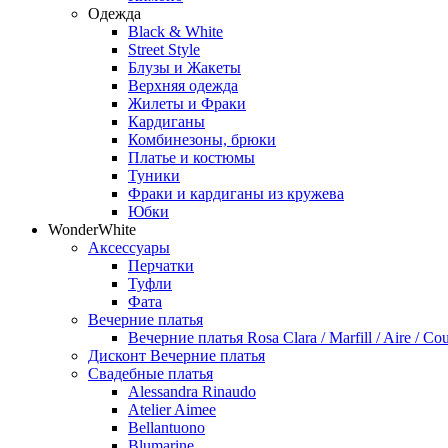
Одежда
Black & White
Street Style
Блузы и Жакеты
Верхняя одежда
Жилеты и Фраки
Кардиганы
Комбинезоны, брюки
Платье и костюмы
Туники
Фраки и кардиганы из кружева
Юбки
WonderWhite
Аксессуары
Перчатки
Туфли
Фата
Вечерние платья
Вечерние платья Rosa Clara / Marfill / Aire / Cou
Дисконт Вечерние платья
Свадебные платья
Alessandra Rinaudo
Atelier Aimee
Bellantuono
Blumarine