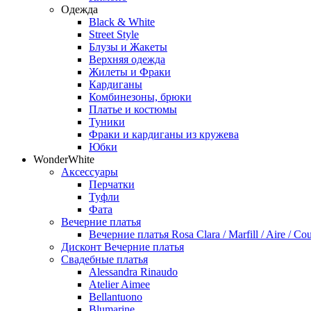
Одежда
Black & White
Street Style
Блузы и Жакеты
Верхняя одежда
Жилеты и Фраки
Кардиганы
Комбинезоны, брюки
Платье и костюмы
Туники
Фраки и кардиганы из кружева
Юбки
WonderWhite
Аксессуары
Перчатки
Туфли
Фата
Вечерние платья
Вечерние платья Rosa Clara / Marfill / Aire / Cou
Дисконт Вечерние платья
Свадебные платья
Alessandra Rinaudo
Atelier Aimee
Bellantuono
Blumarine