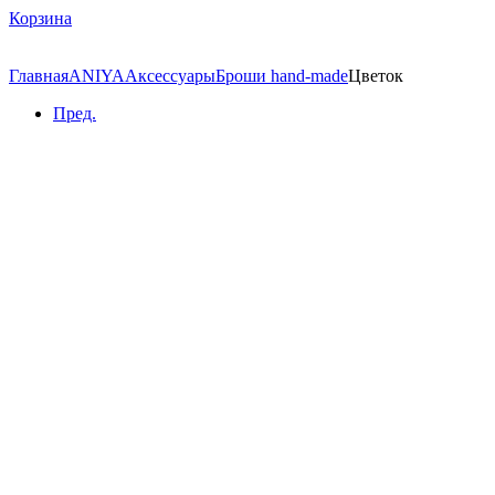
Корзина
Главная
ANIYA
Аксессуары
Броши hand-made
Цветок
Пред.