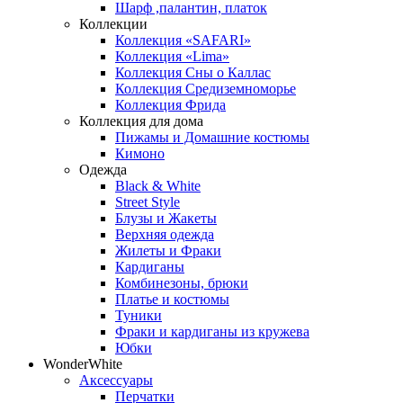
Шарф ,палантин, платок
Коллекции
Коллекция «SAFARI»
Коллекция «Lima»
Коллекция Сны о Каллас
Коллекция Средиземноморье
Коллекция Фрида
Коллекция для дома
Пижамы и Домашние костюмы
Кимоно
Одежда
Black & White
Street Style
Блузы и Жакеты
Верхняя одежда
Жилеты и Фраки
Кардиганы
Комбинезоны, брюки
Платье и костюмы
Туники
Фраки и кардиганы из кружева
Юбки
WonderWhite
Аксессуары
Перчатки