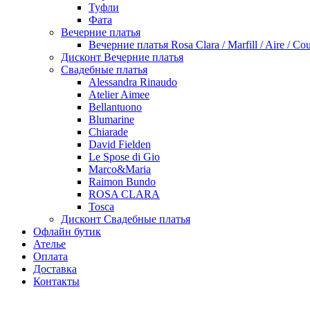
Туфли
Фата
Вечерние платья
Вечерние платья Rosa Clara / Marfill / Aire / Cou
Дисконт Вечерние платья
Свадебные платья
Alessandra Rinaudo
Atelier Aimee
Bellantuono
Blumarine
Chiarade
David Fielden
Le Spose di Gio
Marco&Maria
Raimon Bundo
ROSA CLARA
Tosca
Дисконт Свадебные платья
Офлайн бутик
Ателье
Оплата
Доставка
Контакты